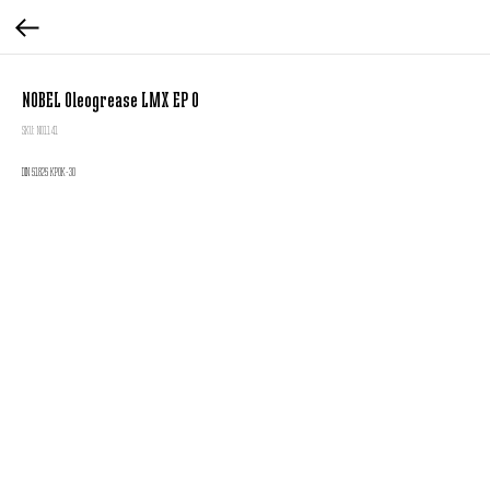
NOBEL Oleogrease LMX EP 0
SKU:
N01141
DIN 51825 KP0K-30